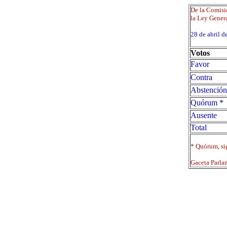
De la Comisió
la Ley Genera
28 de abril
Votos
Favor
Contra
Abstención
Quórum *
Ausente
Total
* Quórum, sig
Gaceta Parla