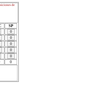
siciones de
C
SP
0
0