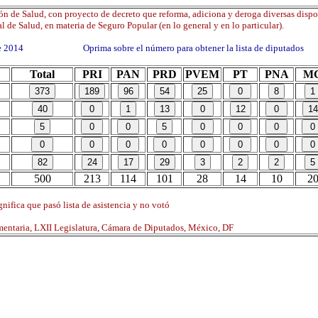
n de Salud, con proyecto de decreto que reforma, adiciona y deroga diversas dispo
l de Salud, en materia de Seguro Popular (en lo general y en lo particular).
 de 2014 Oprima sobre el número para obtener la lista de diputados
Total
PRI
PAN
PRD
PVEM
PT
PNA
M
500
213
114
101
28
14
10
2
nifica que pasó lista de asistencia y no votó
mentaria, LXII Legislatura, Cámara de Diputados, México, DF