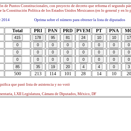
ón de Puntos Constitucionales, con proyecto de decreto que reforma el segundo pár
de la Constitución Política de los Estados Unidos Mexicanos (en lo general y en lo p
 de 2014 Oprima sobre el número para obtener la lista de diputados
Total
PRI
PAN
PRD
PVEM
PT
PNA
M
500
213
114
101
28
14
10
2
nifica que pasó lista de asistencia y no votó
mentaria, LXII Legislatura, Cámara de Diputados, México, DF