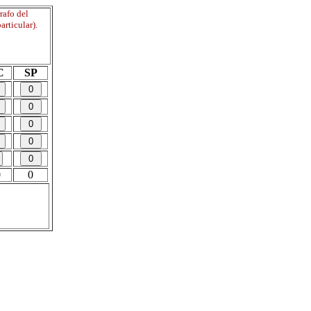
rafo del
articular).
C
SP
0
0