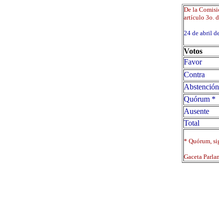
De la Comisi
artículo 3o. 
24 de abril
Votos
Favor
Contra
Abstención
Quórum *
Ausente
Total
* Quórum, sig
Gaceta Parla