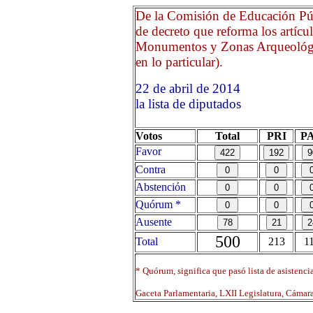
De la Comisión de Educación Púb
de decreto que reforma los artícu
Monumentos y Zonas Arqueológicos
en lo particular).
22 de abril de 2014 Opri
la lista de diputados
Votos
Total
PRI
P
Favor
Contra
Abstención
Quórum *
Ausente
500
Total
213
1
* Quórum, significa que pasó lista de asistenci
Gaceta Parlamentaria, LXII Legislatura, Cáma