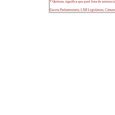
* Quórum, significa que pasó lista de asistenci
Gaceta Parlamentaria, LXII Legislatura, Cáma