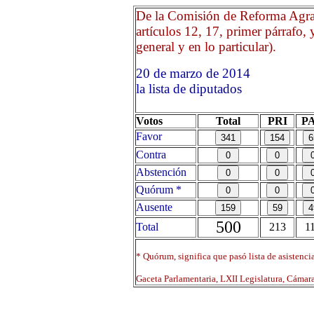
De la Comisión de Reforma Agrar
artículos 12, 17, primer párrafo, 
general y en lo particular).
20 de marzo de 2014 Opr
la lista de diputados
Votos
Total
PRI
P
Favor
Contra
Abstención
Quórum *
Ausente
500
Total
213
1
* Quórum, significa que pasó lista de asistenci
Gaceta Parlamentaria, LXII Legislatura, Cáma