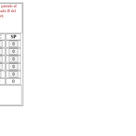
párrafo al
tado B del
r).
C
SP
0
0