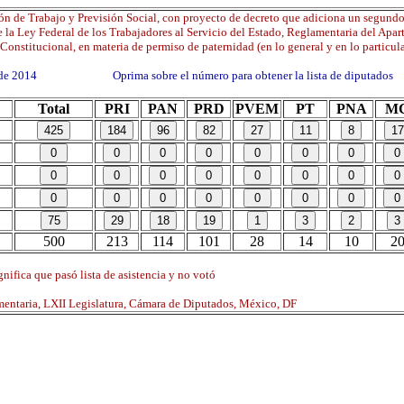
n de Trabajo y Previsión Social, con proyecto de decreto que adiciona un segundo 
e la Ley Federal de los Trabajadores al Servicio del Estado, Reglamentaria del Apar
Constitucional, en materia de permiso de paternidad (en lo general y en lo particula
o de 2014 Oprima sobre el número para obtener la lista de diputados
Total
PRI
PAN
PRD
PVEM
PT
PNA
M
500
213
114
101
28
14
10
2
nifica que pasó lista de asistencia y no votó
mentaria, LXII Legislatura, Cámara de Diputados, México, DF