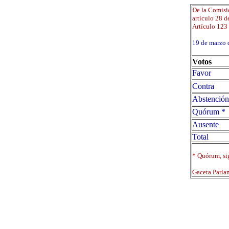
De la Comisió
artículo 28 d
Artículo 123 
19 de marz
Votos
Favor
Contra
Abstención
Quórum *
Ausente
Total
* Quórum, sig
Gaceta Parla