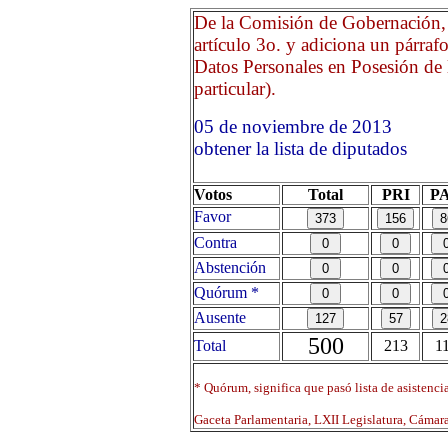
De la Comisión de Gobernación, 
artículo 3o. y adiciona un párraf
Datos Personales en Posesión de l
particular).
05 de noviembre de 2013
obtener la lista de diputados
Votos
Total
PRI
P
Favor
Contra
Abstención
Quórum *
Ausente
500
Total
213
1
* Quórum, significa que pasó lista de asistenci
Gaceta Parlamentaria, LXII Legislatura, Cáma