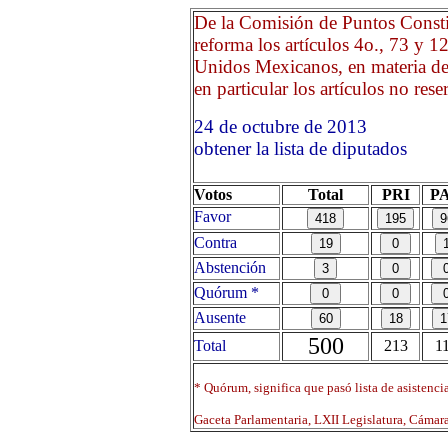
De la Comisión de Puntos Consti
reforma los artículos 4o., 73 y 1
Unidos Mexicanos, en materia de 
en particular los artículos no rese
24 de octubre de 2013 O
obtener la lista de diputados
Votos
Total
PRI
P
Favor
Contra
Abstención
Quórum *
Ausente
500
Total
213
1
* Quórum, significa que pasó lista de asistenci
Gaceta Parlamentaria, LXII Legislatura, Cáma