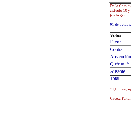
De la Comisi
artículo 10 y
(en lo general
01 de octub
Votos
Favor
Contra
Abstención
Quórum *
Ausente
Total
* Quórum, sig
Gaceta Parla