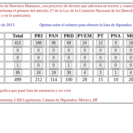
ón de Derechos Humanos, con proyecto de decreto que adiciona un tercero y cuarto 
 reforma el primero del artículo 27 de la Ley de la Comisión Nacional de los Dere
 y en lo particular).
re de 2013 Oprima sobre el número para obtener la lista de diputados
Total
PRI
PAN
PRD
PVEM
PT
PNA
M
499
212
114
100
28
15
10
2
nifica que pasó lista de asistencia y no votó
mentaria, LXII Legislatura, Cámara de Diputados, México, DF