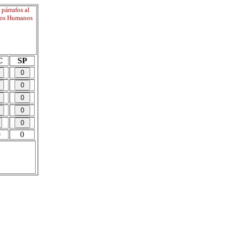
párrafos al
chos Humanos
C
SP
0
0