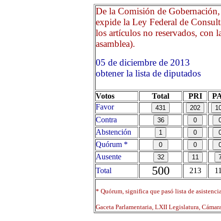
De la Comisión de Gobernación, 
expide la Ley Federal de Consulta
los artículos no reservados, con 
asamblea).
05 de diciembre de 2013
obtener la lista de diputados
Votos
Total
PRI
P
Favor
Contra
Abstención
Quórum *
Ausente
500
Total
213
1
* Quórum, significa que pasó lista de asistenci
Gaceta Parlamentaria, LXII Legislatura, Cáma