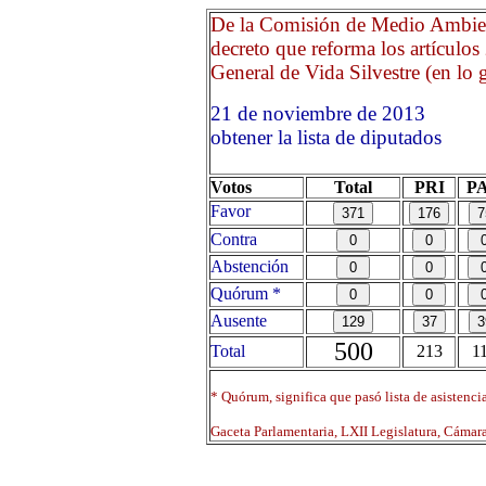
De la Comisión de Medio Ambien
decreto que reforma los artículos
General de Vida Silvestre (en lo g
21 de noviembre de 2013
obtener la lista de diputados
Votos
Total
PRI
P
Favor
Contra
Abstención
Quórum *
Ausente
500
Total
213
1
* Quórum, significa que pasó lista de asistenci
Gaceta Parlamentaria, LXII Legislatura, Cáma