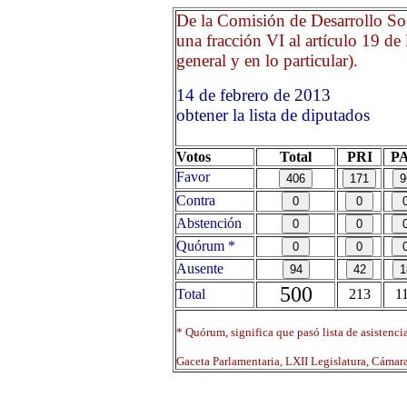
De la Comisión de Desarrollo Soc
una fracción VI al artículo 19 de
general y en lo particular).
14 de febrero de 2013 O
obtener la lista de diputados
Votos
Total
PRI
P
Favor
Contra
Abstención
Quórum *
Ausente
500
Total
213
1
* Quórum, significa que pasó lista de asistenci
Gaceta Parlamentaria, LXII Legislatura, Cáma