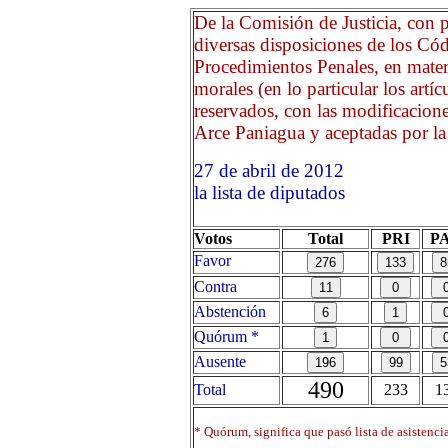
De la Comisión de Justicia, con 
diversas disposiciones de los Cód
Procedimientos Penales, en mater
morales (en lo particular los artí
reservados, con las modificacion
Arce Paniagua y aceptadas por la
27 de abril de 2012 Opri
la lista de diputados
Votos
Total
PRI
P
Favor
Contra
Abstención
Quórum *
Ausente
490
Total
233
1
* Quórum, significa que pasó lista de asistenci