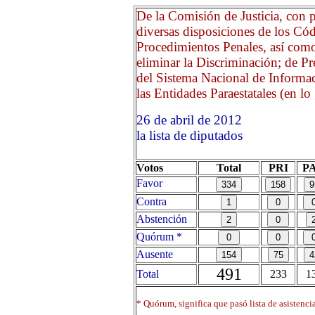
De la Comisión de Justicia, con 
diversas disposiciones de los Cód
Procedimientos Penales, así como
eliminar la Discriminación; de P
del Sistema Nacional de Informac
las Entidades Paraestatales (en lo 
26 de abril de 2012 Opri
la lista de diputados
Votos
Total
PRI
P
Favor
Contra
Abstención
Quórum *
Ausente
491
Total
233
1
* Quórum, significa que pasó lista de asistenci