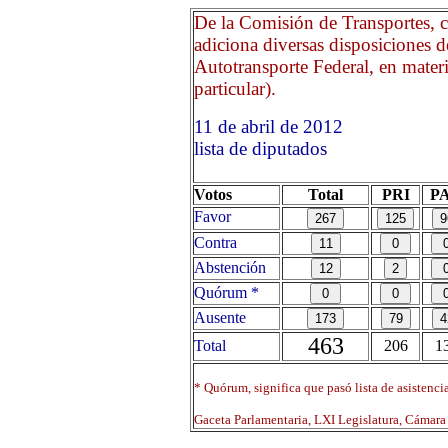
De la Comisión de Transportes, 
adiciona diversas disposiciones 
Autotransporte Federal, en materi
particular).
11 de abril de 2012 Opri
lista de diputados
Votos
Total
PRI
P
Favor
Contra
Abstención
Quórum *
Ausente
463
Total
206
1
* Quórum, significa que pasó lista de asistenci
Gaceta Parlamentaria, LXI Legislatura, Cámar