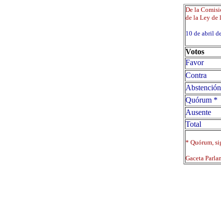
De la Comisi
de la Ley de 
10 de abril
Votos
Favor
Contra
Abstención
Quórum *
Ausente
Total
* Quórum, sig
Gaceta Parla