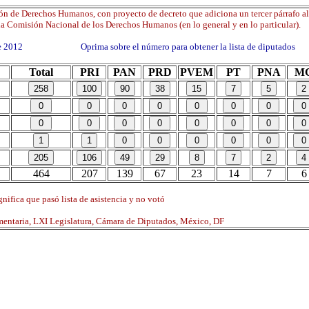
ón de Derechos Humanos, con proyecto de decreto que adiciona un tercer párrafo al
la Comisión Nacional de los Derechos Humanos (en lo general y en lo particular).
 de 2012 Oprima sobre el número para obtener la lista de diputados
Total
PRI
PAN
PRD
PVEM
PT
PNA
M
464
207
139
67
23
14
7
6
nifica que pasó lista de asistencia y no votó
mentaria, LXI Legislatura, Cámara de Diputados, México, DF