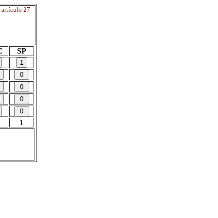
 artículo 27
C
SP
1