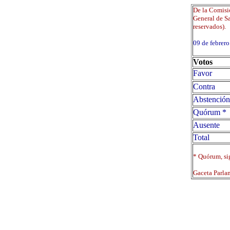
De la Comisió
General de Sa
reservados).
09 de febre
Votos
Favor
Contra
Abstención
Quórum *
Ausente
Total
* Quórum, sig
Gaceta Parla