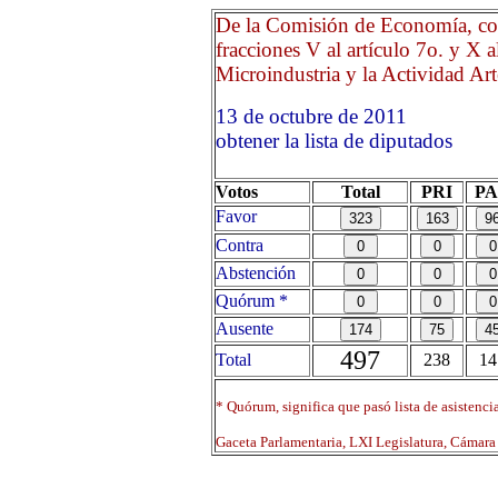
De la Comisión de Economía, con
fracciones V al artículo 7o. y X 
Microindustria y la Actividad Arte
13 de octubre de 2011 O
obtener la lista de diputados
Votos
Total
PRI
P
Favor
Contra
Abstención
Quórum *
Ausente
497
Total
238
14
* Quórum, significa que pasó lista de asistenci
Gaceta Parlamentaria, LXI Legislatura, Cámar