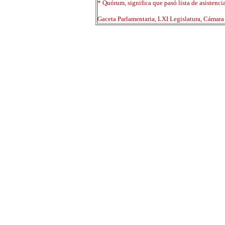
* Quórum, significa que pasó lista de asistenci
Gaceta Parlamentaria, LXI Legislatura, Cámar