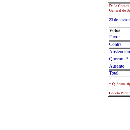
De la Comisió
General de Sa
23 de novi
Votos
Favor
Contra
Abstención
Quórum *
Ausente
Total
* Quórum, sig
Gaceta Parla