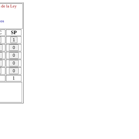
 de la Ley
os
C
SP
1