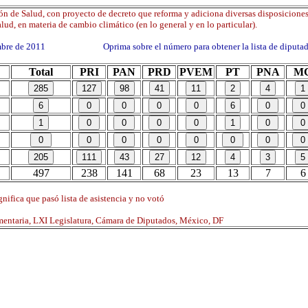
n de Salud, con proyecto de decreto que reforma y adiciona diversas disposiciones
lud, en materia de cambio climático (en lo general y en lo particular).
embre de 2011 Oprima sobre el número para obtener la lista de diputad
Total
PRI
PAN
PRD
PVEM
PT
PNA
M
497
238
141
68
23
13
7
6
nifica que pasó lista de asistencia y no votó
mentaria, LXI Legislatura, Cámara de Diputados, México, DF