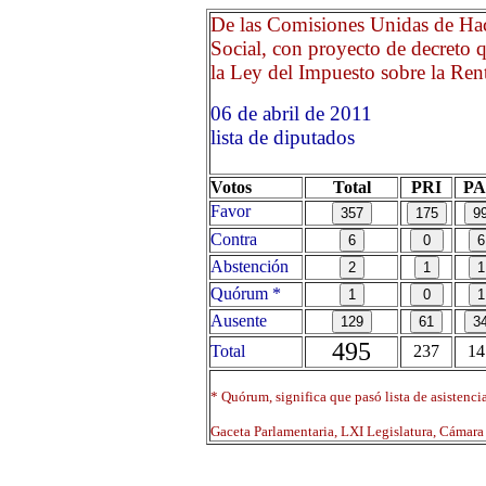
De las Comisiones Unidas de Hac
Social, con proyecto de decreto q
la Ley del Impuesto sobre la Renta
06 de abril de 2011 Opri
lista de diputados
Votos
Total
PRI
P
Favor
Contra
Abstención
Quórum *
Ausente
495
Total
237
14
* Quórum, significa que pasó lista de asistenci
Gaceta Parlamentaria, LXI Legislatura, Cámar