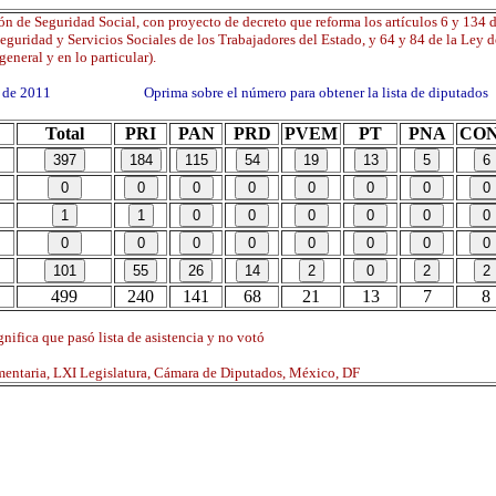
n de Seguridad Social, con proyecto de decreto que reforma los artículos 6 y 134 d
Seguridad y Servicios Sociales de los Trabajadores del Estado, y 64 y 84 de la Ley 
general y en lo particular).
ro de 2011 Oprima sobre el número para obtener la lista de diputados
Total
PRI
PAN
PRD
PVEM
PT
PNA
CO
499
240
141
68
21
13
7
8
nifica que pasó lista de asistencia y no votó
mentaria, LXI Legislatura, Cámara de Diputados, México, DF