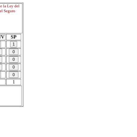
e la Ley del
del Seguro
NV
SP
1