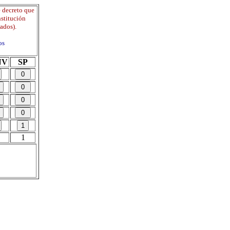
 decreto que
nstitución
vados).
os
NV
SP
1