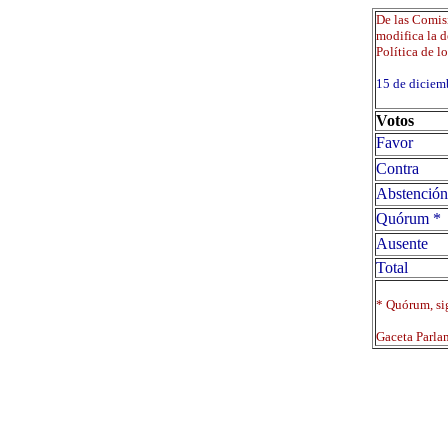
De las Comis
modifica la d
Política de l
15 de dicie
Votos
Favor
Contra
Abstención
Quórum *
Ausente
Total
* Quórum, sig
Gaceta Parla