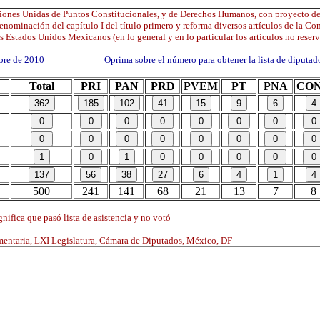
iones Unidas de Puntos Constitucionales, y de Derechos Humanos, con proyecto de
enominación del capítulo I del título primero y reforma diversos artículos de la Co
os Estados Unidos Mexicanos (en lo general y en lo particular los artículos no reser
mbre de 2010 Oprima sobre el número para obtener la lista de diputad
Total
PRI
PAN
PRD
PVEM
PT
PNA
CO
500
241
141
68
21
13
7
8
nifica que pasó lista de asistencia y no votó
mentaria, LXI Legislatura, Cámara de Diputados, México, DF