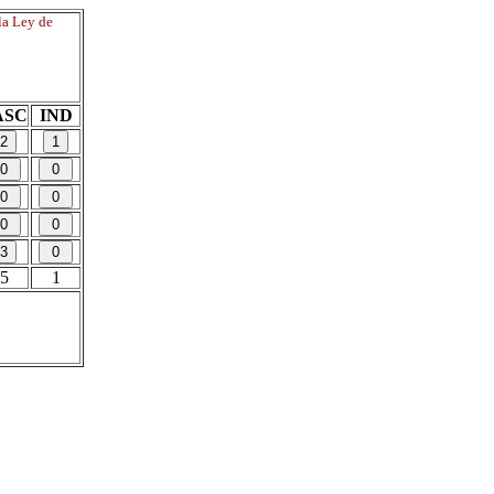
la Ley de
ASC
IND
5
1