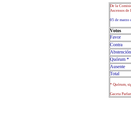
De la Comisió
Ascensos de l
05 de marz
Votos
Favor
Contra
Abstención
Quórum *
Ausente
Total
* Quórum, sig
Gaceta Parla