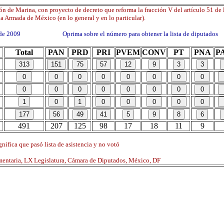
n de Marina, con proyecto de decreto que reforma la fracción V del artículo 51 de 
a Armada de México (en lo general y en lo particular).
o de 2009 Oprima sobre el número para obtener la lista de diputados
Total
PAN
PRD
PRI
PVEM
CONV
PT
PNA
P
491
207
125
98
17
18
11
9
nifica que pasó lista de asistencia y no votó
mentaria, LX Legislatura, Cámara de Diputados, México, DF