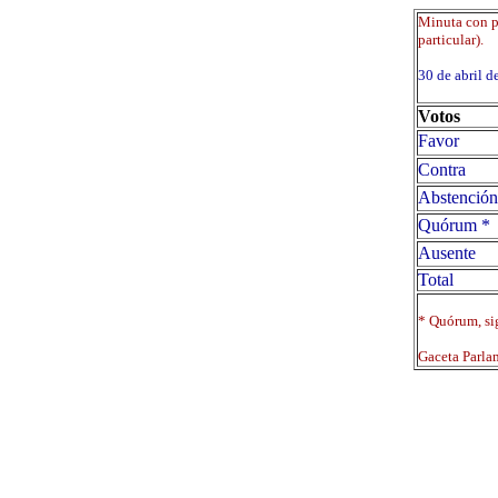
Minuta con pr
particular).
30 de abril
Votos
Favor
Contra
Abstención
Quórum *
Ausente
Total
* Quórum, sig
Gaceta Parla