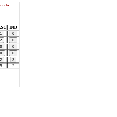
y en lo
ASC
IND
5
2