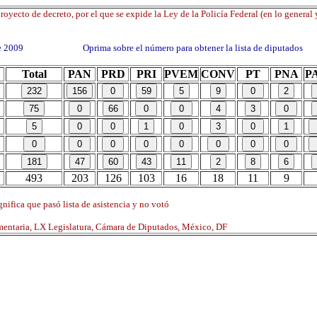
oyecto de decreto, por el que se expide la Ley de la Policía Federal (en lo general 
 de 2009 Oprima sobre el número para obtener la lista de diputados
Total
PAN
PRD
PRI
PVEM
CONV
PT
PNA
P
493
203
126
103
16
18
11
9
nifica que pasó lista de asistencia y no votó
mentaria, LX Legislatura, Cámara de Diputados, México, DF