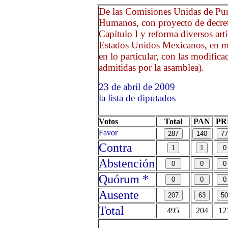
De las Comisiones Unidas de Pun
Humanos, con proyecto de decret
Capítulo I y reforma diversos artí
Estados Unidos Mexicanos, en ma
en lo particular, con las modific
admitidas por la asamblea).
23 de abril de 2009 Opri
la lista de diputados
Votos
Total
PAN
PR
Favor
Contra
Abstención
Quórum *
Ausente
Total
495
204
12