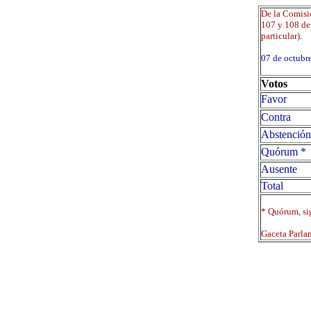
De la Comisi
107 y 108 de 
particular).
07 de octub
Votos
Favor
Contra
Abstención
Quórum *
Ausente
Total
* Quórum, sig
Gaceta Parla