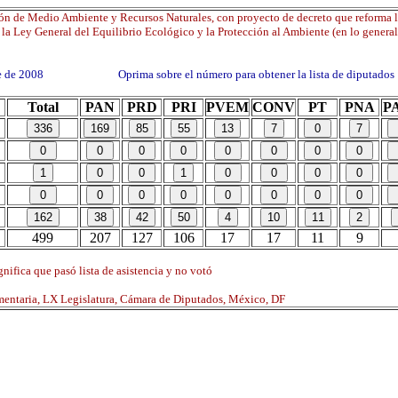
ón de Medio Ambiente y Recursos Naturales, con proyecto de decreto que reforma l
la Ley General del Equilibrio Ecológico y la Protección al Ambiente (en lo general
re de 2008 Oprima sobre el número para obtener la lista de diputados
Total
PAN
PRD
PRI
PVEM
CONV
PT
PNA
P
499
207
127
106
17
17
11
9
nifica que pasó lista de asistencia y no votó
mentaria, LX Legislatura, Cámara de Diputados, México, DF