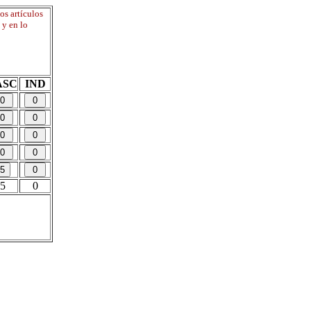
os artículos
 y en lo
ASC
IND
5
0