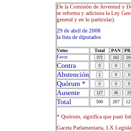
De la Comisión de Juventud y De
se reforma y adiciona la Ley Gene
general y en lo particular).
29 de abril de 2008 Opri
la lista de diputados
Votos
Total
PAN
PR
Favor
Contra
Abstención
Quórum *
Ausente
Total
500
207
12
* Quórum, significa que pasó list
Gaceta Parlamentaria, LX Legisl