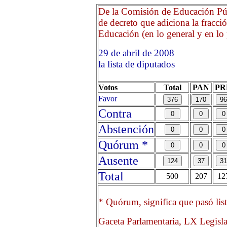
De la Comisión de Educación Púb
de decreto que adiciona la fracci
Educación (en lo general y en lo p
29 de abril de 2008 Opri
la lista de diputados
Votos
Total
PAN
PR
Favor
Contra
Abstención
Quórum *
Ausente
Total
500
207
12
* Quórum, significa que pasó list
Gaceta Parlamentaria, LX Legisl