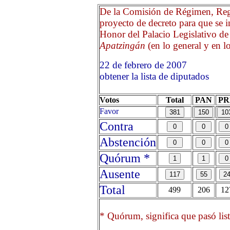
De la Comisión de Régimen, Regl
proyecto de decreto para que se i
Honor del Palacio Legislativo d
Apatzingán
(en lo general y en lo
22 de febrero de 2007 O
obtener la lista de diputados
Votos
Total
PAN
PR
Favor
Contra
Abstención
Quórum *
Ausente
Total
499
206
12
* Quórum, significa que pasó list