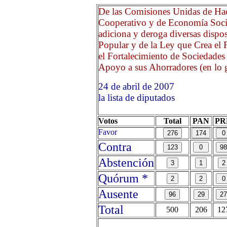
De las Comisiones Unidas de Ha
Cooperativo y de Economía Socia
adiciona y deroga diversas dispo
Popular y de la Ley que Crea el
el Fortalecimiento de Sociedade
Apoyo a sus Ahorradores (en lo ge
24 de abril de 2007 Opri
la lista de diputados
Votos
Total
PAN
PR
Favor
Contra
Abstención
Quórum *
Ausente
Total
500
206
12