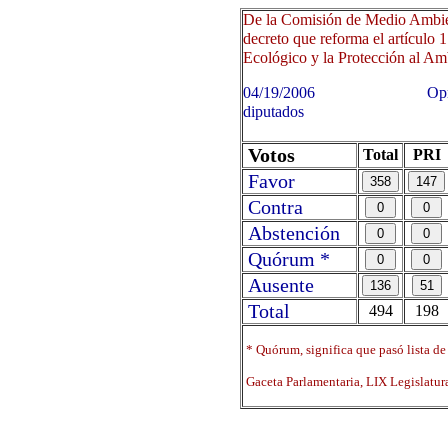
De la Comisión de Medio Ambien
decreto que reforma el artículo 
Ecológico y la Protección al Ambi
04/19/2006 Oprima sobre 
diputados
Votos
Total
PRI
Favor
Contra
Abstención
Quórum *
Ausente
Total
494
198
* Quórum, significa que pasó lista de
Gaceta Parlamentaria, LIX Legislatu