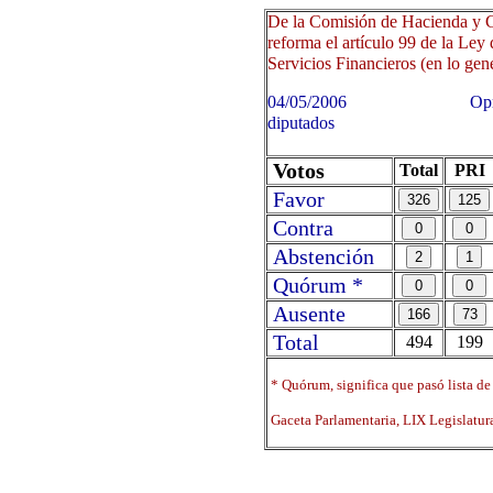
De la Comisión de Hacienda y C
reforma el artículo 99 de la Ley
Servicios Financieros (en lo gene
04/05/2006 Oprima sobre 
diputados
Votos
Total
PRI
Favor
Contra
Abstención
Quórum *
Ausente
Total
494
199
* Quórum, significa que pasó lista de
Gaceta Parlamentaria, LIX Legislatu