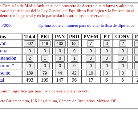
a Comisión de Medio Ambiente, con proyecto de decreto que reforma y adiciona
rsas disposiciones del la Ley General del Equilibrio Ecológico y la Protección al
ente (en lo general y en lo particular los artículos no reservados).
05/2006 Oprima sobre el número para obtener la lista de diputados
tos
Total
PRI
PAN
PRD
PVEM
PT
CONV
I
vor
ntra
tención
órum *
sente
al
493
199
147
96
17
6
5
órum, significa que pasó lista de asistencia y no votó
ta Parlamentaria, LIX Legislatura, Cámara de Diputados, México, DF