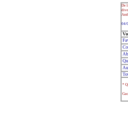
De l
dive
Ambi
04/
Vo
Fa
Co
Abs
Qu
Au
Tot
* Qu
Gace