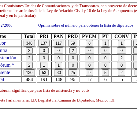
as Comisiones Unidas de Comunicaciones, y de Transportes, con proyecto de decre
reforma los artículos 6 de la Ley de Aviación Civil y 18 de la Ley de Aeropuertos (e
ral y en lo particular).
22/2006 Oprima sobre el número para obtener la lista de diputados
tos
Total
PRI
PAN
PRD
PVEM
PT
CONV
I
vor
ntra
tención
órum *
sente
al
484
191
148
96
17
6
5
órum, significa que pasó lista de asistencia y no votó
ta Parlamentaria, LIX Legislatura, Cámara de Diputados, México, DF