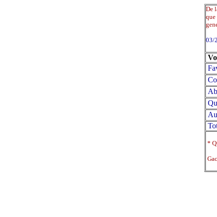
De l
que 
gene
03/
Vo
Fa
Co
Abs
Qu
Au
Tot
* Qu
Gace