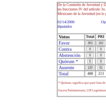
De la Comisión de Juventud y D
las fracciones IV del artículo 3o.
Mexicano de la Juventud (en lo g
02/14/2006 Oprima sobre 
diputados
Votos
Total
PRI
Favor
Contra
Abstención
Quórum *
Ausente
Total
488
213
* Quórum, significa que pasó lista de
Gaceta Parlamentaria, LIX Legislatu