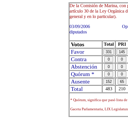
De la Comisión de Marina, con p
artículo 30 de la Ley Orgánica d
general y en lo particular).
03/09/2006 Oprima sobre 
diputados
Votos
Total
PRI
Favor
Contra
Abstención
Quórum *
Ausente
Total
483
210
* Quórum, significa que pasó lista de
Gaceta Parlamentaria, LIX Legislatu