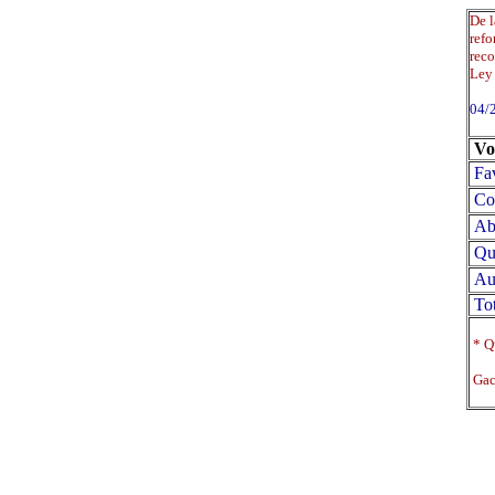
De l
refo
reco
Ley 
04/
Vo
Fa
Co
Abs
Qu
Au
Tot
* Qu
Gace