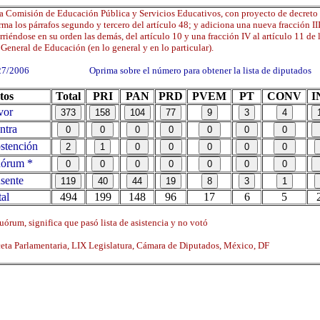
a Comisión de Educación Pública y Servicios Educativos, con proyecto de decreto
rma los párrafos segundo y tercero del artículo 48; y adiciona una nueva fracción III
rriéndose en su orden las demás, del artículo 10 y una fracción IV al artículo 11 de 
General de Educación (en lo general y en lo particular).
27/2006 Oprima sobre el número para obtener la lista de diputados
tos
Total
PRI
PAN
PRD
PVEM
PT
CONV
I
vor
ntra
tención
órum *
sente
al
494
199
148
96
17
6
5
órum, significa que pasó lista de asistencia y no votó
ta Parlamentaria, LIX Legislatura, Cámara de Diputados, México, DF