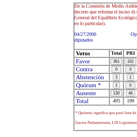
De la Comisión de Medio Ambien
decreto que reforma el inciso d) 
General del Equilibrio Ecológico
en lo particular).
04/27/2006 Oprima sobre 
diputados
Votos
Total
PRI
Favor
Contra
Abstención
Quórum *
Ausente
Total
495
199
* Quórum, significa que pasó lista de
Gaceta Parlamentaria, LIX Legislatu