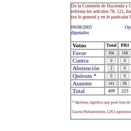
De la Comisión de Hacienda y C
reforma los artículos 78, 121, f
(en lo general y en lo particular 
09/08/2005 Oprima sobre 
diputados
Votos
Total
PRI
Favor
Contra
Abstención
Quórum *
Ausente
Total
499
223
* Quórum, significa que pasó lista de
Gaceta Parlamentaria, LIX Legislatu