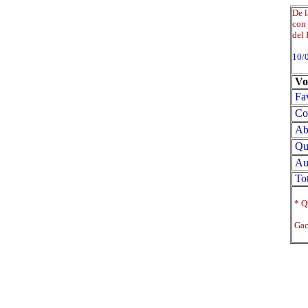
De l
con 
del 
10/
Vo
Fa
Co
Abs
Qu
Au
Tot
* Qu
Gace