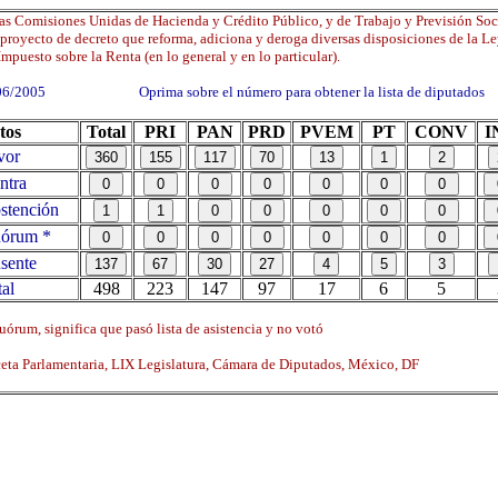
as Comisiones Unidas de Hacienda y Crédito Público, y de Trabajo y Previsión Soc
proyecto de decreto que reforma, adiciona y deroga diversas disposiciones de la L
Impuesto sobre la Renta (en lo general y en lo particular).
06/2005 Oprima sobre el número para obtener la lista de diputados
tos
Total
PRI
PAN
PRD
PVEM
PT
CONV
I
vor
ntra
tención
órum *
sente
al
498
223
147
97
17
6
5
órum, significa que pasó lista de asistencia y no votó
ta Parlamentaria, LIX Legislatura, Cámara de Diputados, México, DF