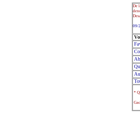
De l
deno
Desa
09/
Vo
Fa
Co
Abs
Qu
Au
Tot
* Qu
Gace