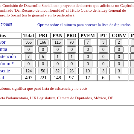
a Comisión de Desarrollo Social, con proyecto de decreto que adiciona un Capítulo
minado 'Del Recurso de Inconformidad' al Título Cuarto de la Ley General de
rrollo Social (en lo general y en lo particular).
27/2005 Oprima sobre el número para obtener la lista de diputados
tos
Total
PRI
PAN
PRD
PVEM
PT
CONV
I
vor
ntra
tención
órum *
sente
al
497
221
148
97
17
6
5
órum, significa que pasó lista de asistencia y no votó
ta Parlamentaria, LIX Legislatura, Cámara de Diputados, México, DF