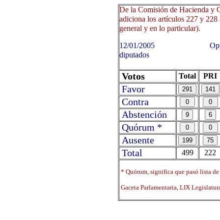
De la Comisión de Hacienda y C
adiciona los artículos 227 y 228
general y en lo particular).
12/01/2005 Oprima sobre 
diputados
Votos
Total
PRI
Favor
Contra
Abstención
Quórum *
Ausente
Total
499
222
* Quórum, significa que pasó lista de
Gaceta Parlamentaria, LIX Legislatu