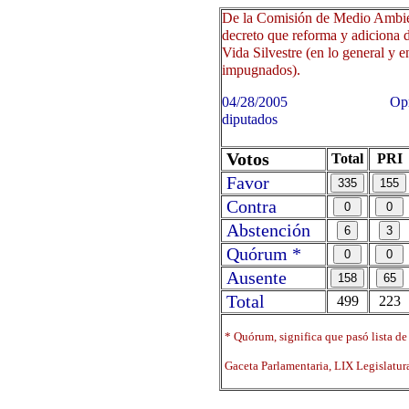
De la Comisión de Medio Ambien
decreto que reforma y adiciona d
Vida Silvestre (en lo general y en
impugnados).
04/28/2005 Oprima sobre 
diputados
Votos
Total
PRI
Favor
Contra
Abstención
Quórum *
Ausente
Total
499
223
* Quórum, significa que pasó lista de
Gaceta Parlamentaria, LIX Legislatu