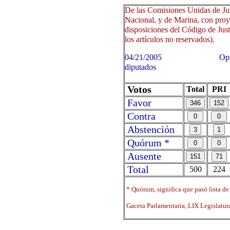
De las Comisiones Unidas de Ju
Nacional, y de Marina, con proy
disposiciones del Código de Justi
los artículos no reservados).
04/21/2005 Oprima sobre 
diputados
Votos
Total
PRI
Favor
Contra
Abstención
Quórum *
Ausente
Total
500
224
* Quórum, significa que pasó lista de
Gaceta Parlamentaria, LIX Legislatu