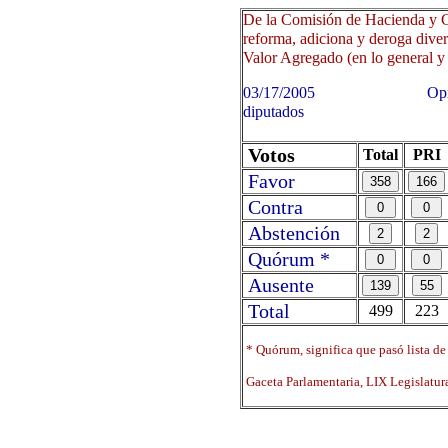
De la Comisión de Hacienda y C
reforma, adiciona y deroga diver
Valor Agregado (en lo general y e
03/17/2005 Oprima sobre 
diputados
Votos
Total
PRI
Favor
Contra
Abstención
Quórum *
Ausente
Total
499
223
* Quórum, significa que pasó lista de
Gaceta Parlamentaria, LIX Legislatu