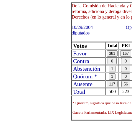
De la Comisión de Hacienda y C
reforma, adiciona y deroga diver
Derechos (en lo general y en lo p
10/29/2004 Oprima sobre 
diputados
Votos
Total
PRI
Favor
Contra
Abstención
Quórum *
Ausente
Total
500
223
* Quórum, significa que pasó lista de
Gaceta Parlamentaria, LIX Legislatu