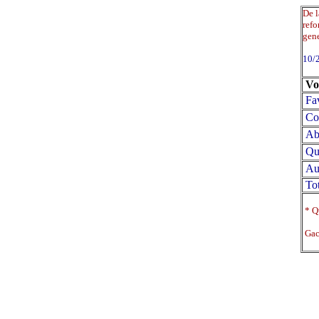
De l
refo
gene
10/
Vo
Fa
Co
Abs
Qu
Au
Tot
* Qu
Gace