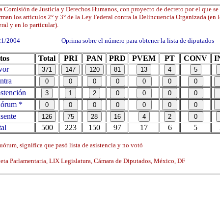
a Comisión de Justicia y Derechos Humanos, con proyecto de decreto por el que se
rman los artículos 2° y 3° de la Ley Federal contra la Delincuencia Organizada (en 
ral y en lo particular).
21/2004 Oprima sobre el número para obtener la lista de diputados
tos
Total
PRI
PAN
PRD
PVEM
PT
CONV
I
vor
ntra
tención
órum *
sente
al
500
223
150
97
17
6
5
órum, significa que pasó lista de asistencia y no votó
ta Parlamentaria, LIX Legislatura, Cámara de Diputados, México, DF