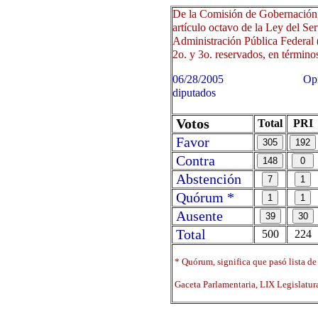
De la Comisión de Gobernación,
artículo octavo de la Ley del Ser
Administración Pública Federal (en
2o. y 3o. reservados, en términos
06/28/2005 Oprima sobre 
diputados
Votos
Total
PRI
Favor
Contra
Abstención
Quórum *
Ausente
Total
500
224
* Quórum, significa que pasó lista de
Gaceta Parlamentaria, LIX Legislatu