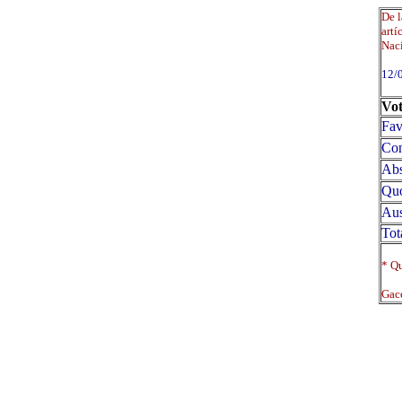
De l
artí
Naci
12/
Vot
Fav
Con
Abs
Qu
Aus
Tot
* Qu
Gace