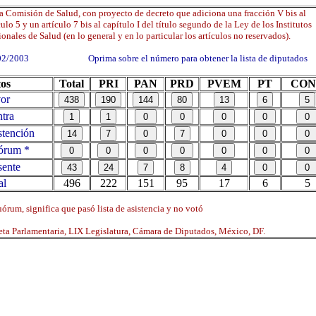
a Comisión de Salud, con proyecto de decreto que adiciona una fracción V bis al
culo 5 y un artículo 7 bis al capítulo I del título segundo de la Ley de los Institutos
onales de Salud (en lo general y en lo particular los artículos no reservados).
02/2003 Oprima sobre el número para obtener la lista de diputados
os
Total
PRI
PAN
PRD
PVEM
PT
CON
or
tra
tención
órum *
ente
al
496
222
151
95
17
6
5
órum, significa que pasó lista de asistencia y no votó
ta Parlamentaria, LIX Legislatura, Cámara de Diputados, México, DF.